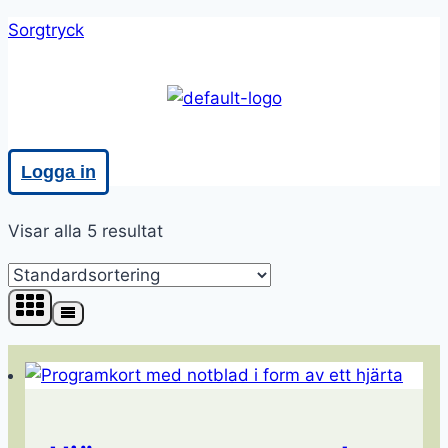
Skip
Sorgtryck
to
content
Meny
Logga in
Visar alla 5 resultat