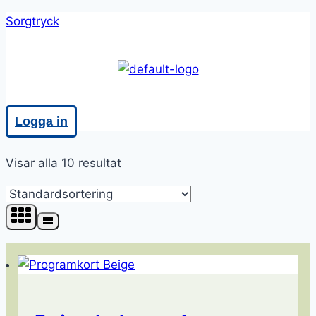
Skip
Sorgtryck
to
content
Meny
Logga in
Visar alla 10 resultat