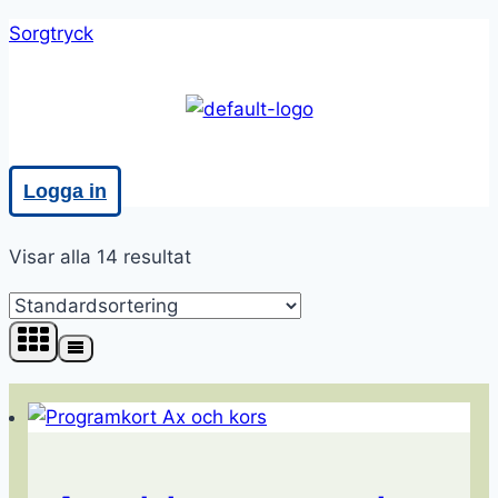
Skip
Sorgtryck
to
content
Meny
Logga in
Visar alla 14 resultat