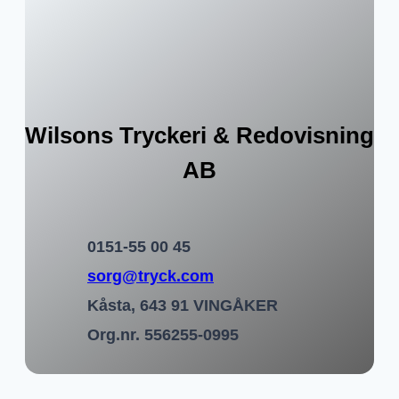
Wilsons Tryckeri & Redovisning
AB
0151-55 00 45
sorg@tryck.com
Kåsta, 643 91 VINGÅKER
Org.nr. 556255-0995