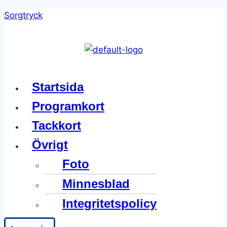
Skip
Sorgtryck
to
content
Meny
Startsida
Programkort
Tackkort
Övrigt
Foto
Minnesblad
Integritetspolicy