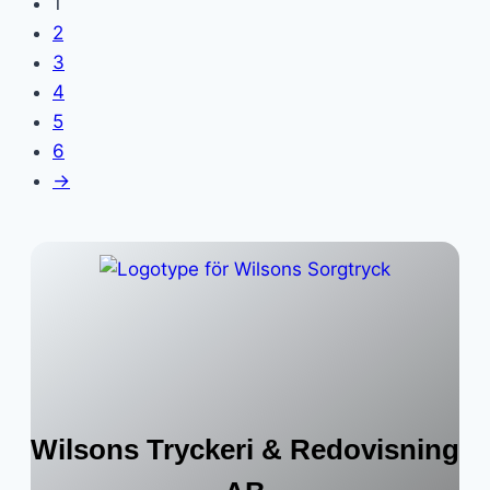
1
2
3
4
5
6
→
Wilsons Tryckeri & Redovisning