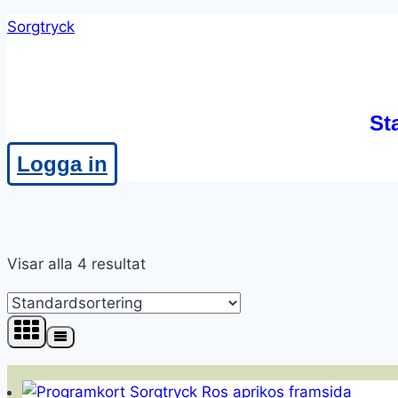
Skip
Sorgtryck
to
content
St
Logga in
Visar alla 4 resultat