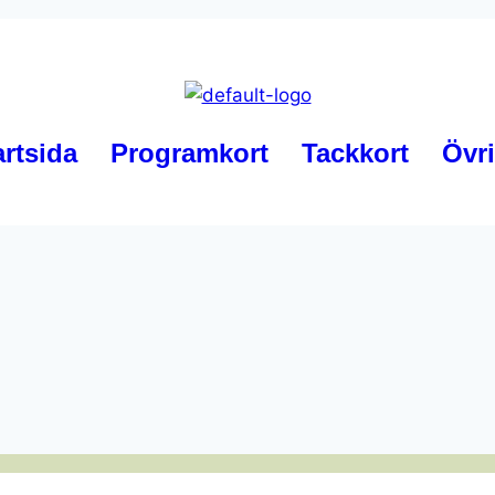
artsida
Programkort
Tackkort
Övri