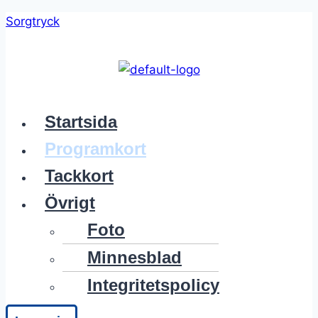
Skip
Sorgtryck
to
content
Meny
Startsida
Programkort
Tackkort
Övrigt
Foto
Minnesblad
Integritetspolicy