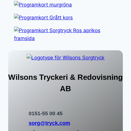
Wilsons Tryckeri & Redovisning
AB
0151-55 00 45
sorg@tryck.com