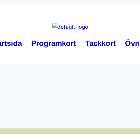
artsida
Programkort
Tackkort
Övri