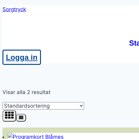
Skip
Sorgtryck
to
content
St
Logga in
Visar alla 2 resultat