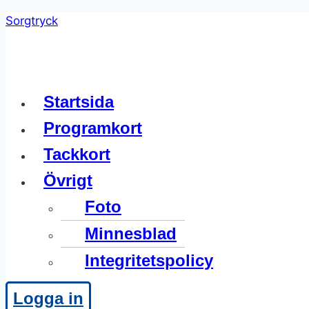
Skip
Sorgtryck
to
content
Meny
Startsida
Programkort
Tackkort
Övrigt
Foto
Minnesblad
Integritetspolicy
Logga in