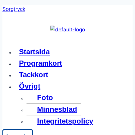
Skip
Sorgtryck
to
content
Meny
Startsida
Programkort
Tackkort
Övrigt
Foto
Minnesblad
Integritetspolicy