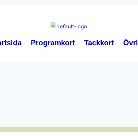
artsida
Programkort
Tackkort
Övri