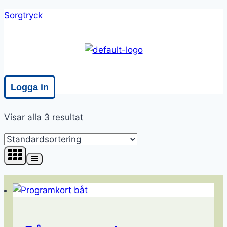
Skip
Sorgtryck
to
content
Meny
Logga in
Visar alla 3 resultat