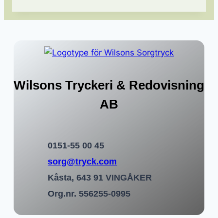
Wilsons Tryckeri & Redovisning
AB
0151-55 00 45
sorg@tryck.com
Kåsta, 643 91 VINGÅKER
Org.nr. 556255-0995