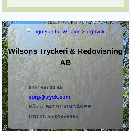
Wilsons Tryckeri & Redovisning
AB
0151-55 00 45
sorg@tryck.com
Kåsta, 643 91 VINGÅKER
Org.nr. 556255-0995