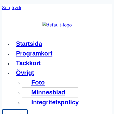
Skip
Sorgtryck
to
content
Meny
Startsida
Programkort
Tackkort
Övrigt
Foto
Minnesblad
Integritetspolicy