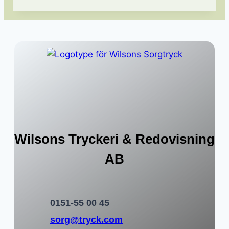
Wilsons Tryckeri & Redovisning
AB
0151-55 00 45
sorg@tryck.com