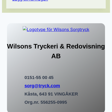
Wilsons Tryckeri & Redovisning
AB
0151-55 00 45
sorg@tryck.com
Kåsta, 643 91 VINGÅKER
Org.nr. 556255-0995