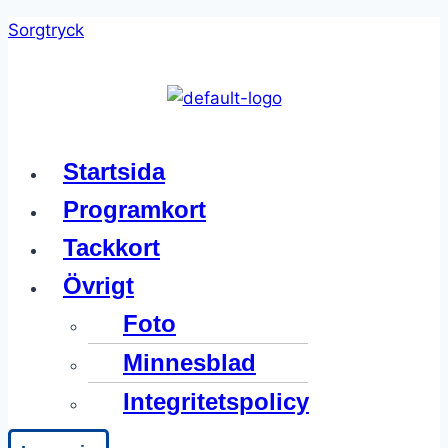
Skip
Sorgtryck
to
content
Meny
Startsida
Programkort
Tackkort
Övrigt
Foto
Minnesblad
Integritetspolicy