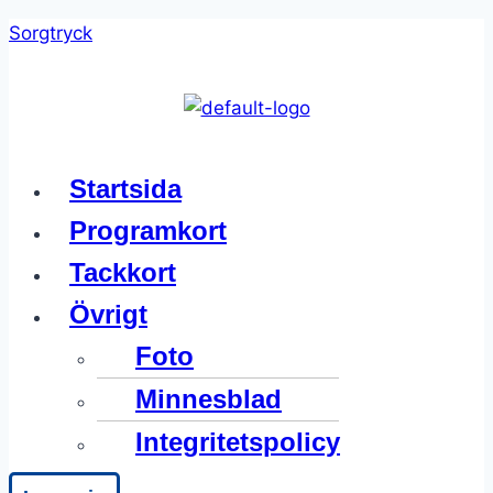
Skip
Sorgtryck
to
content
Meny
Startsida
Programkort
Tackkort
Övrigt
Foto
Minnesblad
Integritetspolicy