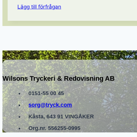
Lägg till förfrågan
Wilsons Tryckeri & Redovisning AB
0151-55 00 45
sorg@tryck.com
Kåsta, 643 91 VINGÅKER
Org.nr. 556255-0995