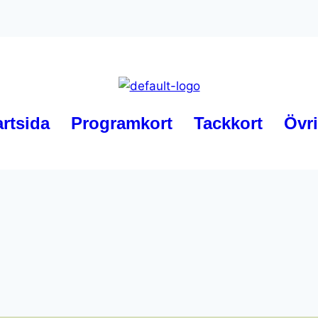
artsida
Programkort
Tackkort
Övri