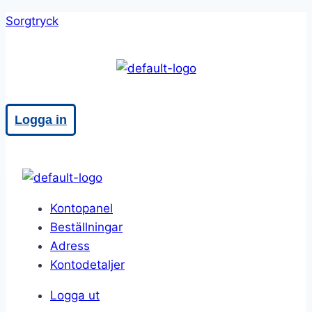
Skip
Sorgtryck
to
content
Meny
Logga in
Kontopanel
Beställningar
Adress
Kontodetaljer
Logga ut