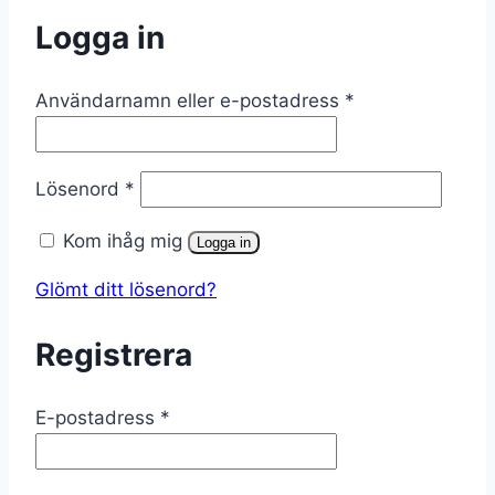
Logga in
Obligatoriskt
Användarnamn eller e-postadress
*
Obligatoriskt
Lösenord
*
Kom ihåg mig
Logga in
Glömt ditt lösenord?
Registrera
Obligatoriskt
E-postadress
*